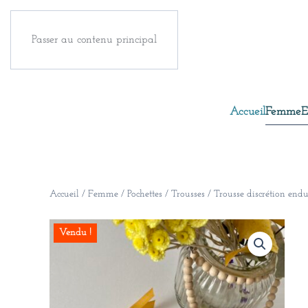
Passer au contenu principal
Accueil
Femme
E
Accueil
/
Femme
/
Pochettes / Trousses
/ Trousse discrétion endu
Vendu !