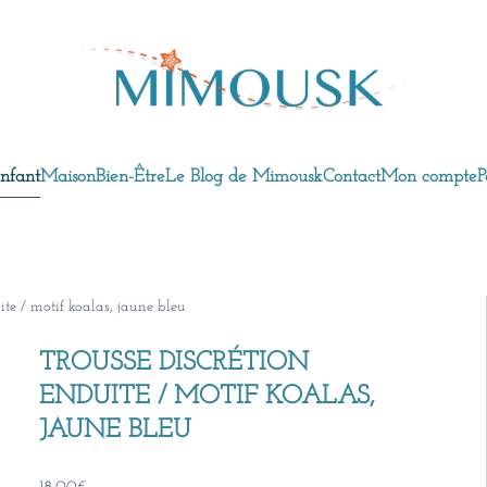
nfant
Maison
Bien-Être
Le Blog de Mimousk
Contact
Mon compte
P
ite / motif koalas, jaune bleu
TROUSSE DISCRÉTION
ENDUITE / MOTIF KOALAS,
JAUNE BLEU