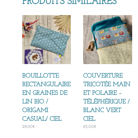
PRODUITS SIMILAIRES
BOUILLOTTE
COUVERTURE
RECTANGULAIRE
TRICOTÉE MAIN
EN GRAINES DE
ET POLAIRE –
LIN BIO /
TÉLÉPHÉRIQUE /
ORIGAMI
BLANC VERT
CASUAL/ CIEL
CIEL
29,00
€
65,00
€