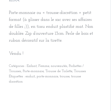
18,00
€
Porte-monnaie ou « trousse-discrétion » petit
format (à glisser dans le sac avec ses affaires
de filles ;)), en tissu enduit plastifié mat. Non
doublée. Zip d’ouverture 13cm. Perle de bois et
ruban décoratif sur la tirette.
Vendu !
Catégories :
Enfant
,
Femme
,
nouveautés
,
Pochettes /
Trousses
,
Porte-monnaie
,
Trousse de Toilette
,
Trousses
Étiquettes :
enduit
,
porte-monnaie
,
trousse
,
trousse
discrétion