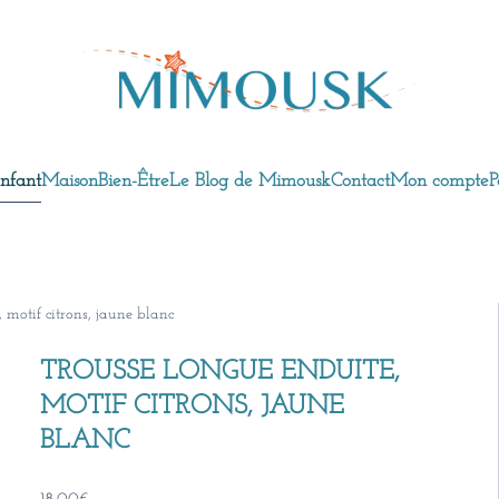
nfant
Maison
Bien-Être
Le Blog de Mimousk
Contact
Mon compte
P
 motif citrons, jaune blanc
TROUSSE LONGUE ENDUITE,
MOTIF CITRONS, JAUNE
BLANC