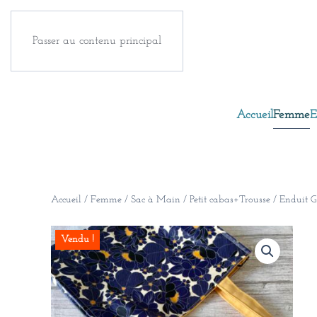
Passer au contenu principal
Accueil
Femme
E
Accueil
/
Femme
/
Sac à Main
/ Petit cabas+Trousse / Enduit G
Vendu !