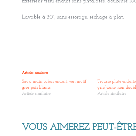
Extérieur tissu enduit sans phtalates, doublure 10
Lavable à 30°, sans essorage, séchage à plat.
Articles similaires
Sac à main cabas enduit, vert motif
Trousse plate enduite,
gros pois blancs
gris/jaune, non doub
Article similaire
Article similaire
VOUS AIMEREZ PEUT-ÊTRE