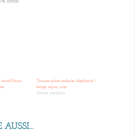
0% coton.
 motif fleurs
Trousse plate enduite, éléphants /
lée
beige, aqua, rose
Article similaire
 AUSSI…