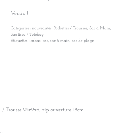
Vendu !
Catégories :
nouveautés
,
Pochettes / Trousses
,
Sac à Main
,
Sac tissu / Totebag
Étiquettes :
cabas
,
sac
,
sac à main
,
sac de plage
/ Trousse 22x9x6, zip ouverture 18cm.
.