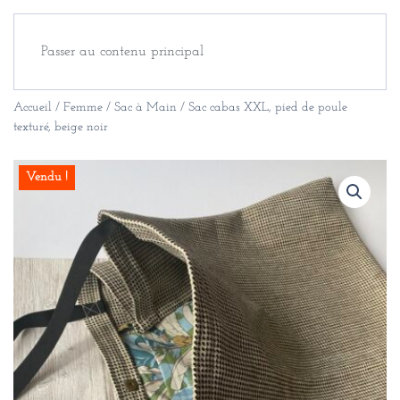
Passer au contenu principal
Accueil
/
Femme
/
Sac à Main
/ Sac cabas XXL, pied de poule
texturé, beige noir
Vendu !