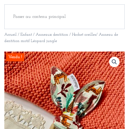
Passer au contenu principal
Accueil
/
Enfant
/
Anneaux dentition
/ Hochet oreilles/ Anneau de
dentition motif Léopard jungle
Vendu !