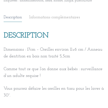
Étiquettes :
anneaudentition
,
bébé
,
hochet
,
jungle
,
puericulture
Description
Informations complémentaires
DESCRIPTION
Dimensions : 17cm – Oreilles environ 11×6 cm / Anneau
de dentition en bois non traité 5,5cm
Comme tout ce que l’on donne aux bébés : surveillance
d’un adulte requise !
Vous pourrez défaire les oreilles en tissu pour les laver à
30°.