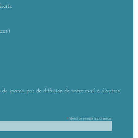
roits.
aine)
 de spams, pas de diffusion de votre mail à d'autres
*
Merci de remplir les champs