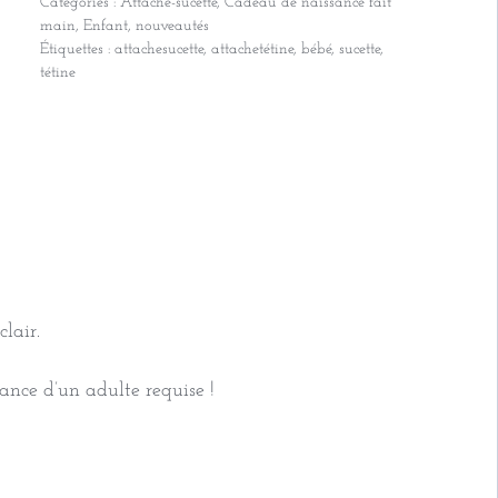
Catégories :
Attache-sucette
,
Cadeau de naissance fait
Attache-
main
,
Enfant
,
nouveautés
sucette
Étiquettes :
attachesucette
,
attachetétine
,
bébé
,
sucette
,
clip
tétine
bois
étoile
/
Saki
rouge
clair.
ance d’un adulte requise !