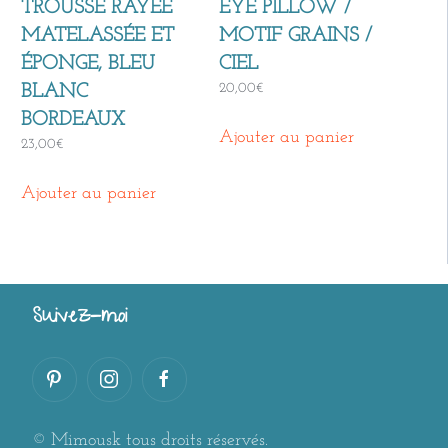
TROUSSE RAYÉE
EYE PILLOW /
MATELASSÉE ET
MOTIF GRAINS /
ÉPONGE, BLEU
CIEL
20,00
€
BLANC
BORDEAUX
Ajouter au panier
23,00
€
Ajouter au panier
Suivez-moi
© Mimousk tous droits réservés.