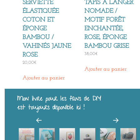
SERVIETTE
TAPIS À LANGER
ÉLASTIQUÉE
NOMADE /
COTON ET
MOTIF FORÊT
ÉPONGE
ENCHANTÉE,
BAMBOU /
ROSE, ÉPONGE
VAHINÉS JAUNE
BAMBOU GRISE
38,00
€
ROSE
20,00
€
Ajouter au panier
Ajouter au panier
Mon livre pour les fans de DIY
est toujours disponible ici !