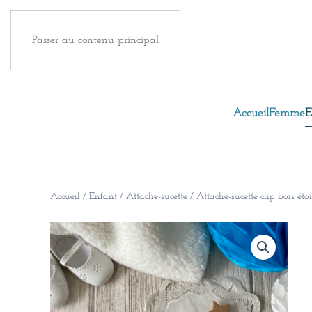
Passer au contenu principal
Accueil
Femme
E
Accueil
/
Enfant
/
Attache-sucette
/ Attache-sucette clip bois éto