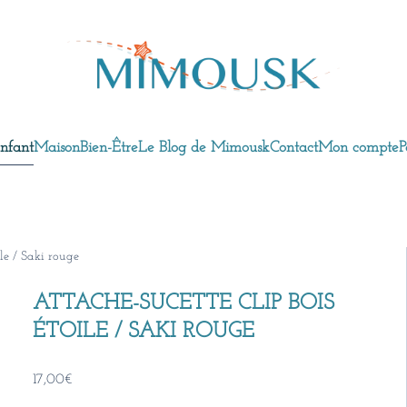
nfant
Maison
Bien-Être
Le Blog de Mimousk
Contact
Mon compte
P
ile / Saki rouge
ATTACHE-SUCETTE CLIP BOIS
ÉTOILE / SAKI ROUGE
17,00
€