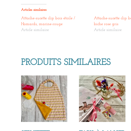
Articles similaires
Attache-sucette clip bois étoile /
Attache-sucette clip b
Homards, marine-rouge
biche rose gris
Article similaire
Article similaire
PRODUITS SIMILAIRES