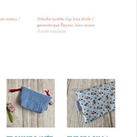
ois oiseau /
Attache-sucette clip bois étoile /
géométrique Payani, bleu jaune
Article similaire