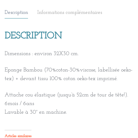
et
Description
Informations complémentaires
éponge
bambou
/
DESCRIPTION
Chevrons
pastel,
Dimensions : environ 32X30 cm.
rose
jaune
Eponge Bambou (70%coton-30%viscose, labellisée oeko-
tex) + devant tissu 100% coton oeko-tex imprimé.
Attache cou élastique (jusqu’à 52cm de tour de tête!).
6mois / 6ans
Lavable à 30° en machine.
Articles similaires