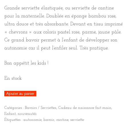
Grande serviette élastiquée, ou serviette de cantine
pour la maternelle. Doublée en éponge bambou rose,
ultra douce et très absorbante. Devant en tissu imprimé
« chevrons » aux coloris pastel rose, parme, jaune pâle.
Ce grand bavoir permet à l’enfant de développer son
autonomie car il peut l’enfiler seul. Très pratique.
Bon appétit les kids !
En stock
quantité
Ajouter au panier
de
Catégories :
Bavoirs / Serviettes
,
Cadeau de naissance fait main
,
Serviette
Enfant
,
nouveautés
élastiquée
Étiquettes :
autonomie
,
bavoir
,
cantine
,
serviette
coton