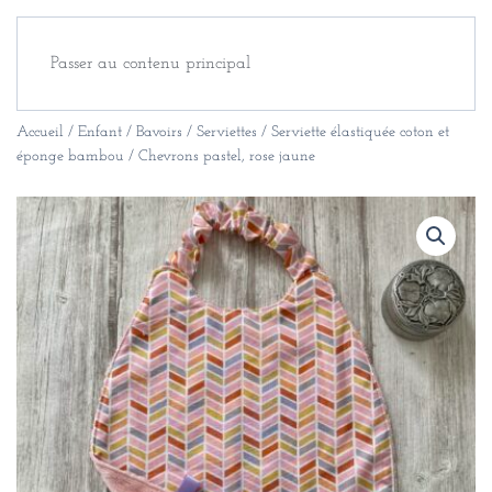
Passer au contenu principal
Accueil
/
Enfant
/
Bavoirs / Serviettes
/ Serviette élastiquée coton et
éponge bambou / Chevrons pastel, rose jaune