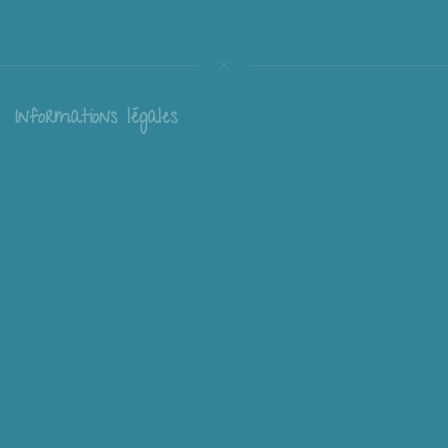
Informations légales
Livraison
Échange et retour
Conditions générales de vente
Mentions légales
Mieux nous connaître
Mimousk ? Qui ? Quoi ?
Philosophie de Mimousk