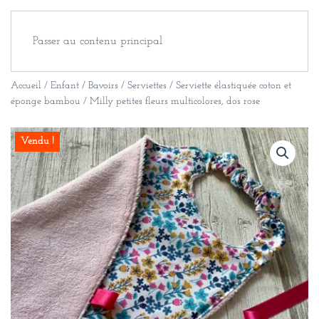
Passer au contenu principal
Accueil
/
Enfant
/
Bavoirs / Serviettes
/ Serviette élastiquée coton et
éponge bambou / Milly petites fleurs multicolores, dos rose
Vendu !