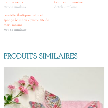
marine rouge
Gris marron marine
Article similaire
Article similaire
Serviette élastiquée coton et
éponge bambou / pirate tête de
mort, marine
Article similaire
PRODUITS SIMILAIRES