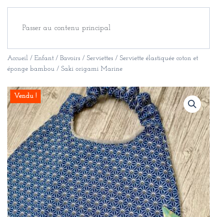
Passer au contenu principal
Accueil
/
Enfant
/
Bavoirs / Serviettes
/ Serviette élastiquée coton et
éponge bambou / Saki origami Marine
Vendu !