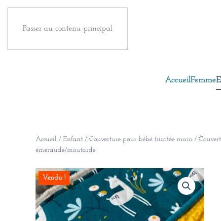
Passer au contenu principal
Accueil
Femme
E
Accueil
/
Enfant
/
Couverture pour bébé tricotée main
/ Couvert
émeraude/moutarde
Vendu !