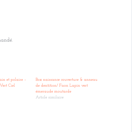
mandé.
ain et polaire –
Box naissance couverture & anneau
Vert Ciel
de dentition/ Faon Lapin vert
émeraude moutarde
Article similaire