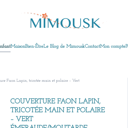
nfant
Maison
Bien-Être
Le Blog de Mimousk
Contact
Mon compte
P
ure Faon Lapin, tricotée main et polaire – Vert
COUVERTURE FAON LAPIN,
TRICOTÉE MAIN ET POLAIRE
– VERT