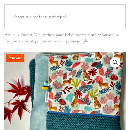
Passer au contenu principal
Accueil
/
Enfant
/
Couverture pour bébé tricotée main
/ Couverture
Léopards – tricot, polaire et tissu imprimé jungle
Vendu !