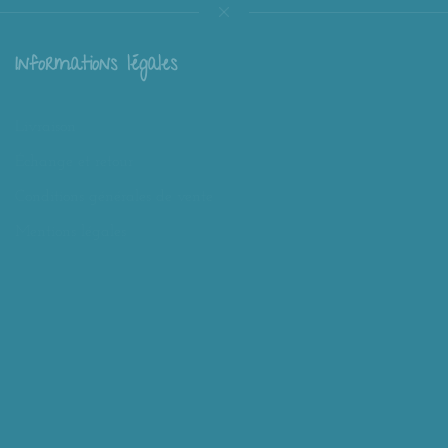
Informations légales
Livraison
Échange et retour
Conditions générales de vente
Mentions légales
Mieux nous connaître
Mimousk ? Qui ? Quoi ?
Philosophie de Mimousk
Mon compte