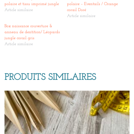
polaire et tissu imprimé jungle
polaire – Eventails / Orange
Article similaire
corail Doré
Article similaire
Box naissance couverture &
anneau de dentition/ Léopards
jungle corail gris
Article similaire
PRODUITS SIMILAIRES