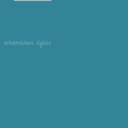
Informations légales
Livraison
Échange et retour
Conditions générales de vente
Mentions légales
Mieux nous connaître
Mimousk ? Qui ? Quoi ?