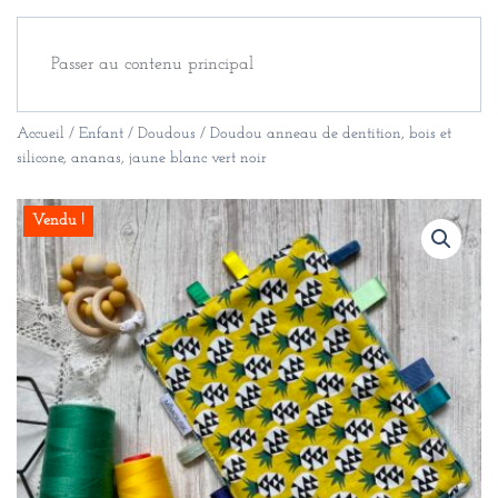
Passer au contenu principal
Accueil
/
Enfant
/
Doudous
/ Doudou anneau de dentition, bois et
silicone, ananas, jaune blanc vert noir
Vendu !