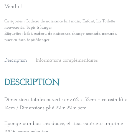
Vendu !
Catégories :
Cadeau de naissance fait main
,
Enfant
,
La Toilette
,
nouveautés
,
Tapis à langer
Étiquettes :
bébé
,
cadeau de naissance
,
change nomade
,
nomade
,
puericulture
,
tapisàlanger
Description
Informations complémentaires
DESCRIPTION
Dimensions totales ouvert : env.62 x 52cm + coussin 18 x
14cm / Dimensions plié 22 x 22 x 3cm
Eponge bambou très douce, et tissu extérieur imprimé
100% coton oeko-tex.