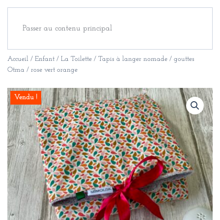
Passer au contenu principal
Accueil
/
Enfant
/
La Toilette
/ Tapis à langer nomade / gouttes
Otma / rose vert orange
Vendu !