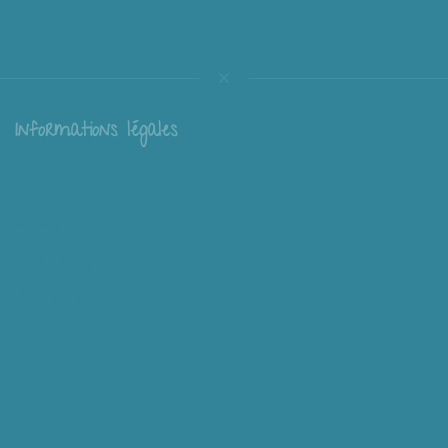
Informations légales
Livraison
Échange et retour
Conditions générales de vente
Mentions légales
Mieux nous connaître
Mimousk ? Qui ? Quoi ?