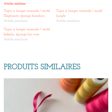
Articles similaires
Tapis à langer nomade / motif
Tapis à langer nomade / motif
Elephants, éponge bambou
Jungle
Article similaire
Article similaire
Tapis à langer nomade / motif
kokeshi, éponge bio rose
Article similaire
PRODUITS SIMILAIRES