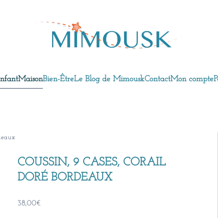
nfant
Maison
Bien-Être
Le Blog de Mimousk
Contact
Mon compte
P
rdeaux
COUSSIN, 9 CASES, CORAIL
DORÉ BORDEAUX
38,00
€