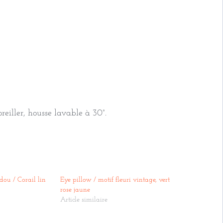
Corail
Doré
Bordeaux
reiller, housse lavable à 30°.
dou / Corail lin
Eye pillow / motif fleuri vintage, vert
rose jaune
Article similaire