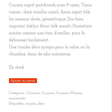
Coussin esprit patchwork avec 9 cases. Tissus
variés : doré, écailles corail, fleuri esprit folk,
lin ananas dorés, géométrique. Dos tissu
imprimé Jaklyn fleuri folk assorti. Fermeture
arrière comme une taie d’oreiller, pour le
déhousser facilement.
Une touche déco sympa pour le salon ou la
chambre, dans de jolis camaïeux.
En stock
quantité
Ajouter au panier
de
Catégories :
Coussins
,
Coussins
,
Coussins
,
Maison
,
Coussin,
nouveautés
9
Étiquettes :
coussin
,
deco
cases,