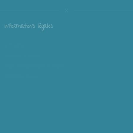
Informations légales
Livraison
Échange et retour
Conditions générales de vente
Mentions légales
Mieux nous connaître
Mimousk ? Qui ? Quoi ?
Philosophie de Mimousk