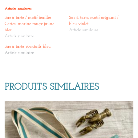
Articles similaires
Sac à tarte / motif feuilles
Sac à tarte, motif origami /
Cories, marine rouge jaune
bleu violet
bleu
Article similaire
Article similaire
Sac à tarte, éventails bleu
Article similaire
PRODUITS SIMILAIRES