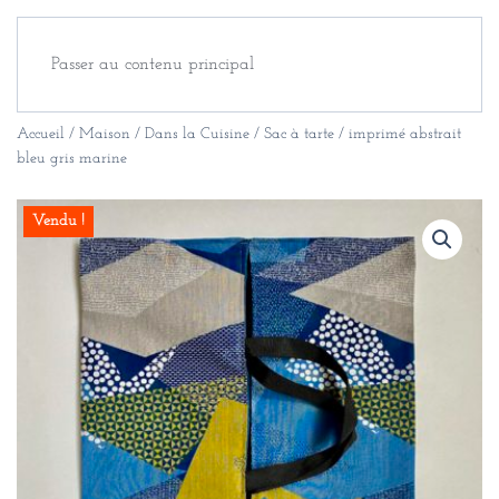
Passer au contenu principal
Accueil
/
Maison
/
Dans la Cuisine
/ Sac à tarte / imprimé abstrait
bleu gris marine
Vendu !