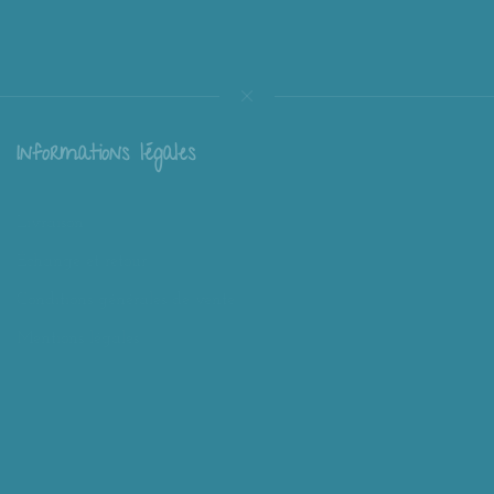
Informations légales
Livraison
Échange et retour
Conditions générales de vente
Mentions légales
Mieux nous connaître
Mimousk ? Qui ? Quoi ?