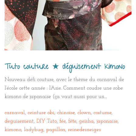
Tuto couture ★ déguisement kimono
Nouveau défi couture, avec le thème du carnaval de
l’école cette année : l’Asie. Comment coudre une robe
kimono de japonaise (ça vaut aussi pour un...
carnaval
,
ceinture obi
,
chinoise
,
clown
,
costume
,
deguisement
,
DIY Tuto
,
fée
,
fête
,
geisha
,
japonaise
,
kimono
,
ladybug
,
papillon
,
reinedesneiges