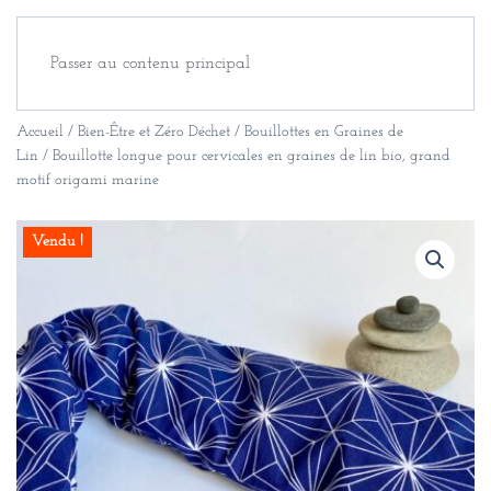
Passer au contenu principal
Accueil
/
Bien-Être et Zéro Déchet
/
Bouillottes en Graines de
Lin
/ Bouillotte longue pour cervicales en graines de lin bio, grand
motif origami marine
Vendu !