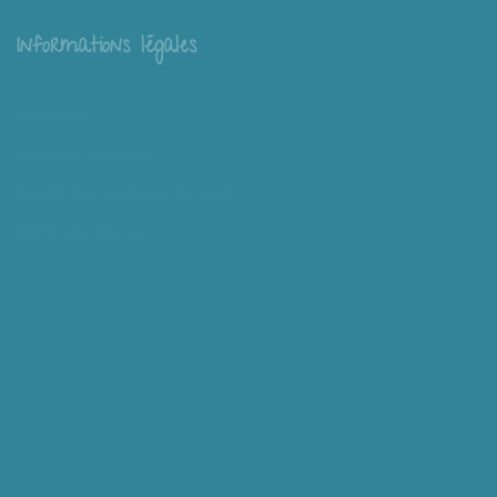
Informations légales
Livraison
Échange et retour
Conditions générales de vente
Mentions légales
Mieux nous connaître
Mimousk ? Qui ? Quoi ?
Philosophie de Mimousk
Mon compte
Panier