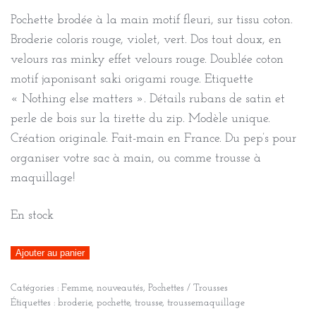
Pochette brodée à la main motif fleuri, sur tissu coton.
Broderie coloris rouge, violet, vert. Dos tout doux, en
velours ras minky effet velours rouge. Doublée coton
motif japonisant saki origami rouge. Etiquette
« Nothing else matters ». Détails rubans de satin et
perle de bois sur la tirette du zip. Modèle unique.
Création originale. Fait-main en France. Du pep’s pour
organiser votre sac à main, ou comme trousse à
maquillage!
En stock
quantité
Ajouter au panier
de
Catégories :
Femme
,
nouveautés
,
Pochettes / Trousses
Trousse
Étiquettes :
broderie
,
pochette
,
trousse
,
troussemaquillage
brodée