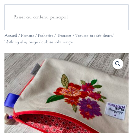
Passer au contenu principal
Accueil
/
Femme
/
Pochettes / Trousses
/ Trousse brodée fleurs/
Nothing else, beige doublée saki rouge