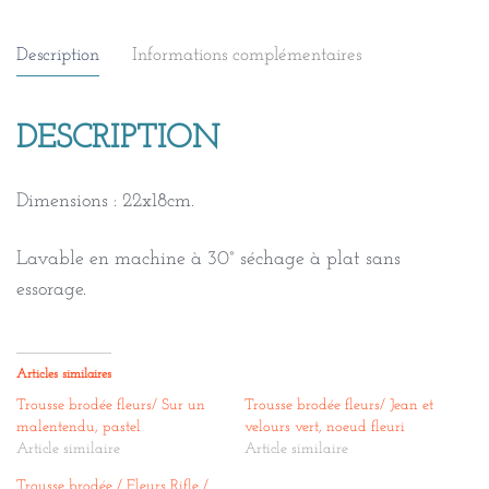
fleurs/
Nothing
Description
Informations complémentaires
else,
beige
DESCRIPTION
doublée
saki
Dimensions : 22x18cm.
rouge
Lavable en machine à 30° séchage à plat sans
essorage.
Articles similaires
Trousse brodée fleurs/ Sur un
Trousse brodée fleurs/ Jean et
malentendu, pastel
velours vert, noeud fleuri
Article similaire
Article similaire
Trousse brodée / Fleurs Rifle /