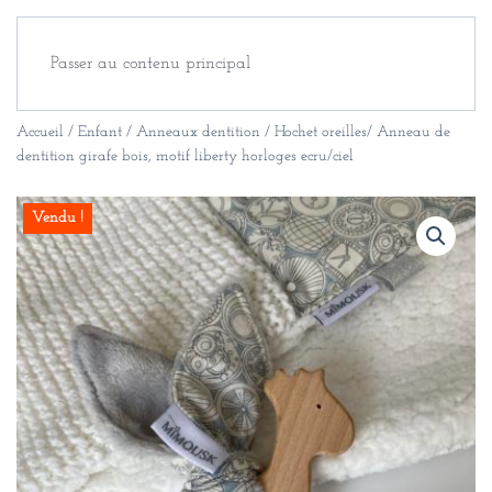
Passer au contenu principal
Accueil
/
Enfant
/
Anneaux dentition
/ Hochet oreilles/ Anneau de
dentition girafe bois, motif liberty horloges ecru/ciel
Vendu !