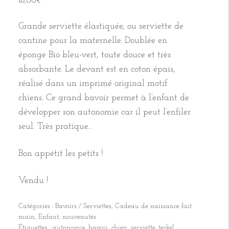
18,00
€
Grande serviette élastiquée, ou serviette de
cantine pour la maternelle. Doublée en
éponge Bio bleu-vert, toute douce et très
absorbante. Le devant est en coton épais,
réalisé dans un imprimé original motif
chiens. Ce grand bavoir permet à l’enfant de
développer son autonomie car il peut l’enfiler
seul. Très pratique…
Bon appétit les petits !
Vendu !
Catégories :
Bavoirs / Serviettes
,
Cadeau de naissance fait
main
,
Enfant
,
nouveautés
Étiquettes :
autonomie
,
bavoir
,
chien
,
serviette
,
teckel