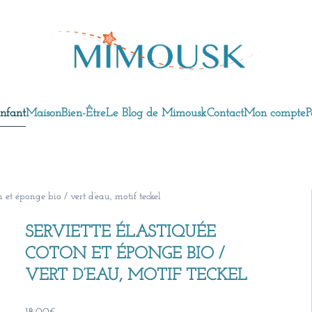
nfant
Maison
Bien-Être
Le Blog de Mimousk
Contact
Mon compte
P
n et éponge bio / vert d’eau, motif teckel
SERVIETTE ÉLASTIQUÉE
COTON ET ÉPONGE BIO /
VERT D’EAU, MOTIF TECKEL