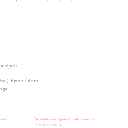
on épais.
te!). 6mois / 6ans
nge.
 motif
Serviette élastiquée / motif pommes
Article similaire