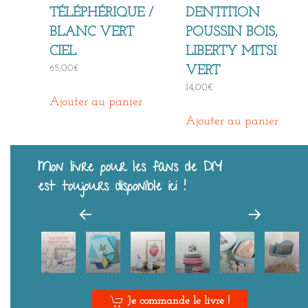
TÉLÉPHÉRIQUE /
DENTITION
BLANC VERT
POUSSIN BOIS,
CIEL
LIBERTY MITSI
65,00
€
VERT
14,00
€
Ajouter au panier
Ajouter au panier
Mon livre pour les fans de DIY
est toujours disponible ici !
Je commande le livre !