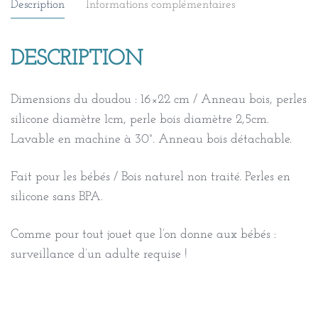
Description
Informations complémentaires
bois
et
silicone,
DESCRIPTION
Fleuri
violet/vert
Dimensions du doudou : 16×22 cm / Anneau bois, perles
silicone diamètre 1cm, perle bois diamètre 2,5cm.
Lavable en machine à 30°. Anneau bois détachable.
Fait pour les bébés / Bois naturel non traité. Perles en
silicone sans BPA.
Comme pour tout jouet que l’on donne aux bébés :
surveillance d’un adulte requise !