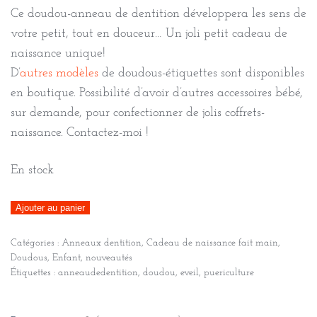
Ce doudou-anneau de dentition développera les sens de
votre petit, tout en douceur… Un joli petit cadeau de
naissance unique!
D’
autres modèles
de doudous-étiquettes sont disponibles
en boutique. Possibilité d’avoir d’autres accessoires bébé,
sur demande, pour confectionner de jolis coffrets-
naissance. Contactez-moi !
En stock
quantité
Ajouter au panier
de
Catégories :
Anneaux dentition
,
Cadeau de naissance fait main
,
Doudou
Doudous
,
Enfant
,
nouveautés
anneau
Étiquettes :
anneaudedentition
,
doudou
,
eveil
,
puericulture
de
dentition,