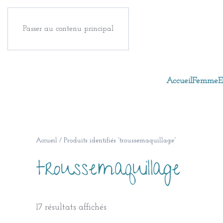
Passer au contenu principal
Accueil
Femme
E
Accueil
/ Produits identifiés “troussemaquillage”
troussemaquillage
Trié
17 résultats affichés
du