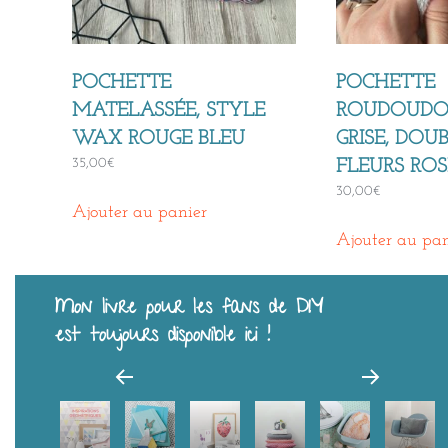
POCHETTE
POCHETTE
MATELASSÉE, STYLE
ROUDOUDO
WAX ROUGE BLEU
GRISE, DOU
35,00
€
FLEURS ROS
30,00
€
Ajouter au panier
Ajouter au pan
Mon livre pour les fans de DIY
est toujours disponible ici !