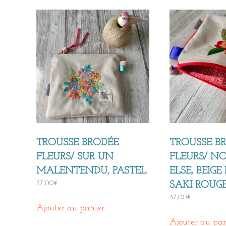
plus
récent
au
plus
ancien
TROUSSE BRODÉE
TROUSSE B
FLEURS/ SUR UN
FLEURS/ N
MALENTENDU, PASTEL
ELSE, BEIG
37,00
€
SAKI ROUG
37,00
€
Ajouter au panier
Ajouter au pan