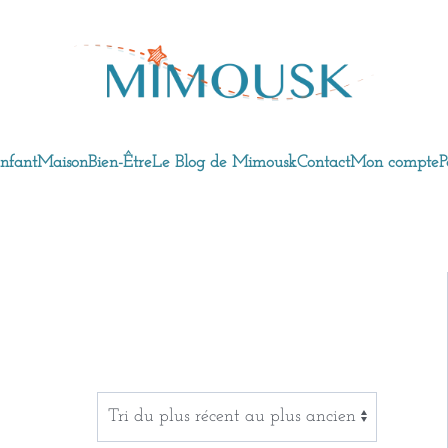
nfant
Maison
Bien-Être
Le Blog de Mimousk
Contact
Mon compte
P