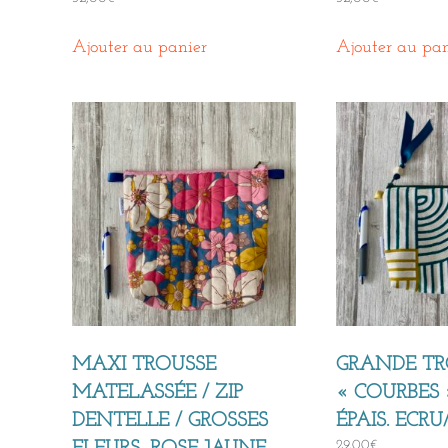
Ajouter au panier
Ajouter au pan
MAXI TROUSSE
GRANDE TR
MATELASSÉE / ZIP
« COURBES »
DENTELLE / GROSSES
ÉPAIS. ECR
29,00
€