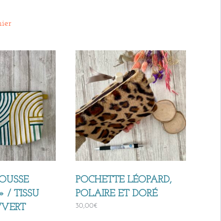
ier
OUSSE
POCHETTE LÉOPARD,
 / TISSU
POLAIRE ET DORÉ
30,00
€
U/VERT