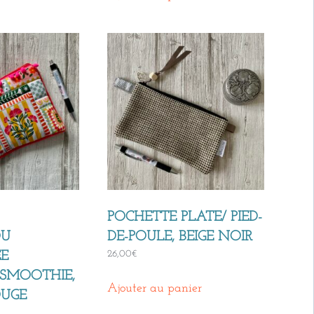
POCHETTE PLATE/ PIED-
OU
DE-POULE, BEIGE NOIR
26,00
€
E
SMOOTHIE,
Ajouter au panier
OUGE