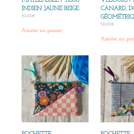
MATELASSÉE / TISSU
VELOURS / 
INDIEN JAUNE BEIGE
CANARD, D
30,00
€
GÉOMÉTRIQ
30,00
€
Ajouter au panier
Ajouter au pan