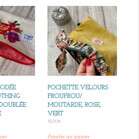
RODÉE
POCHETTE VELOURS
OTHING
FROUFROU/
E DOUBLÉE
MOUTARDE, ROSE,
E
VERT
32,00
€
ier
Ajouter au panier