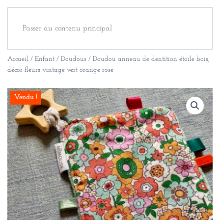
Passer au contenu principal
Accueil
/
Enfant
/
Doudous
/ Doudou anneau de dentition étoile bois,
décor fleurs vintage vert orange rose
Vendu !