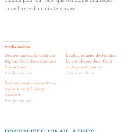
Comme pour tout jouet que l’on donne aux bébés :
surveillance d’un adulte requise !
Articles similaires
Doudou anneau de dentition
Doudou anneau de dentition,
éléphant bois, décor animaux
bois et silicone, decor fleuri
BuenosAires
vintage vert pomme
Article similaire
Article similaire
Doudou anneau de dentition,
bois et silicone, Liberty
bleu/vert
Article similaire